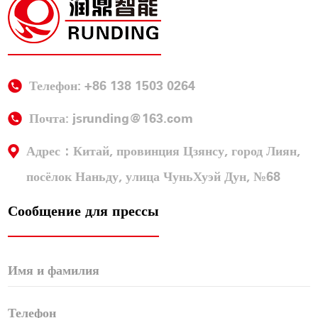
Телефон: +86 138 1503 0264
Почта:
jsrunding@163.com
Адрес：Китай, провинция Цзянсу, город Лиян,
посёлок Наньду, улица ЧуньХуэй Дун, №68
Сообщение для прессы